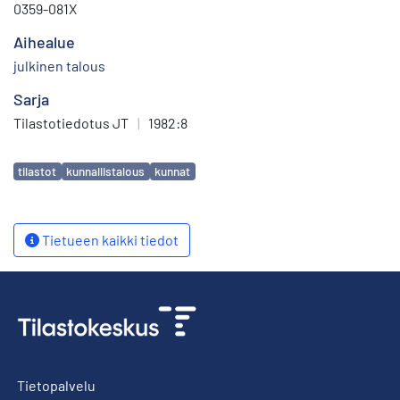
0359-081X
Aihealue
julkinen talous
Sarja
Tilastotiedotus JT
|
1982:8
Avainsanat
tilastot
kunnallistalous
kunnat
Tietueen kaikki tiedot
Tietopalvelu