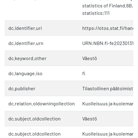
statistics of Finland.6B, 
statistics;111
dc.identifier.uri
https://otos.stat.fi/hand
dc.identifier.urn
URN:NBN:fi-fe2023013111
dc.keyword.other
Väestö
dc.language.iso
fi
dc.publisher
Tilastollinen päätoimisto
dc.relation.oldowningollection
Kuolleisuus ja kuolemans
dc.subject.oldcollection
Väestö
dc.subject.oldcollection
Kuolleisuus ja kuolemans