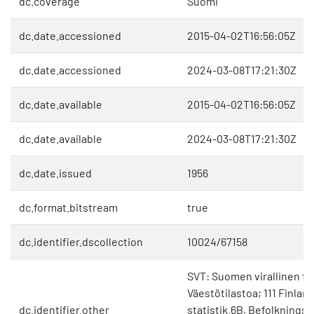
dc.coverage
Suomi
dc.date.accessioned
2015-04-02T16:56:05Z
dc.date.accessioned
2024-03-08T17:21:30Z
dc.date.available
2015-04-02T16:56:05Z
dc.date.available
2024-03-08T17:21:30Z
dc.date.issued
1956
dc.format.bitstream
true
dc.identifier.dscollection
10024/67158
SVT: Suomen virallinen til
Väestötilastoa; 111 Finland
dc.identifier.other
statistik.6B, Befolkningstat