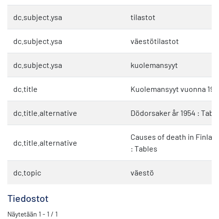
dc.subject.ysa
tilastot
dc.subject.ysa
väestötilastot
dc.subject.ysa
kuolemansyyt
dc.title
Kuolemansyyt vuonna 1954
dc.title.alternative
Dödorsaker år 1954 : Tabe
Causes of death in Finland
dc.title.alternative
: Tables
dc.topic
väestö
Tiedostot
Näytetään
1 - 1 / 1