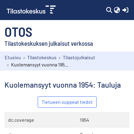
(c
OTOS
Tilastokeskuksen julkaisut verkossa
Etusivu
Tilastokeskus
Tilastojulkaisut
Kokoelmat
Kuolemansyyt vuonna 1954: Tauluja
Selaa
Kuolemansyyt vuonna 1954: Tauluja
Tietueen suppeat tiedot
dc.coverage
1954