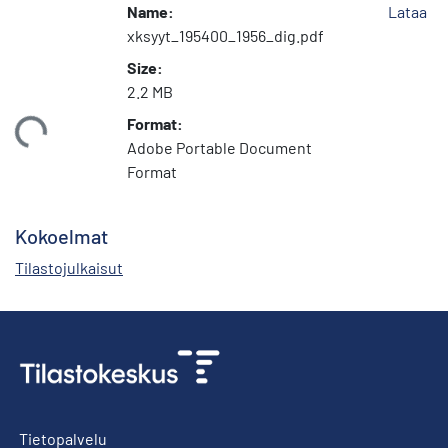
Name:
Lataa
xksyyt_195400_1956_dig.pdf
Size:
2.2 MB
Format:
ataan...
Adobe Portable Document
Format
Kokoelmat
Tilastojulkaisut
Tietopalvelu