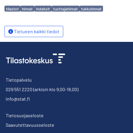
Avainsanat
tilastot
hinnat
indeksit
tuottajahinnat
tukkuhinnat
Tietueen kaikki tiedot
Tietopalvelu
029 551 2220
(arkisin klo 9.00-16.00)
info@stat.fi
Tietosuojaseloste
Saavutettavuusseloste