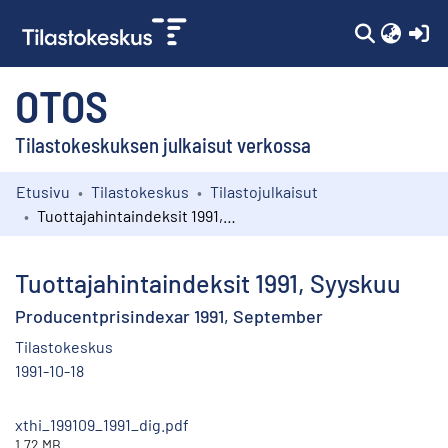
(c
OTOS
Tilastokeskuksen julkaisut verkossa
Etusivu
Tilastokeskus
Tilastojulkaisut
Kokoelmat
Tuottajahintaindeksit 1991, Syyskuu
Selaa
Tuottajahintaindeksit 1991, Syyskuu
Producentprisindexar 1991, September
Tilastokeskus
1991-10-18
xthi_199109_1991_dig.pdf
1.72 MB