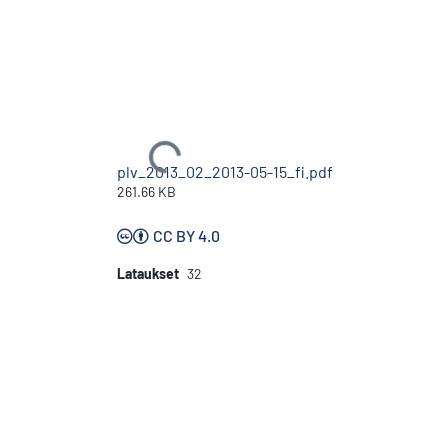
Ladataan...
plv_2013_02_2013-05-15_fi.pdf
261.66 KB
CC BY 4.0
Lataukset
32