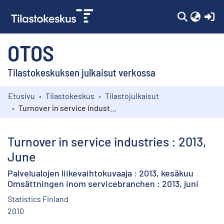
(c
OTOS
Tilastokeskuksen julkaisut verkossa
Etusivu
Tilastokeskus
Tilastojulkaisut
Kokoelmat
Turnover in service industries : 2013, June
Selaa
Turnover in service industries : 2013,
June
Palvelualojen liikevaihtokuvaaja : 2013, kesäkuu
Omsättningen inom servicebranchen : 2013, juni
Statistics Finland
2010