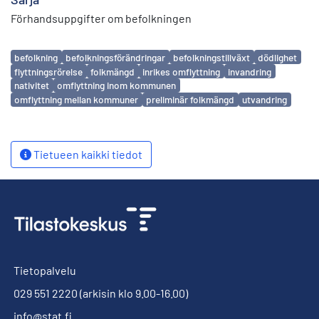
Förhandsuppgifter om befolkningen
Avainsanat
befolkning
befolkningsförändringar
befolkningstillväxt
dödlighet
flyttningsrörelse
folkmängd
inrikes omflyttning
invandring
nativitet
omflyttning inom kommunen
omflyttning mellan kommuner
preliminär folkmängd
utvandring
Tietueen kaikki tiedot
Tietopalvelu
029 551 2220
(arkisin klo 9.00-16.00)
info@stat.fi