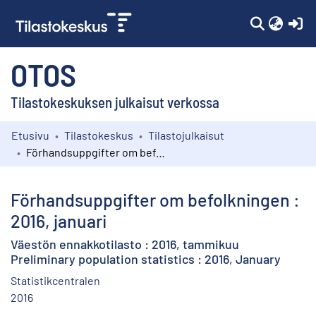
(c
OTOS
Tilastokeskuksen julkaisut verkossa
Etusivu
Tilastokeskus
Tilastojulkaisut
Kokoelmat
Förhandsuppgifter om befolkningen : 2016, januari
Selaa
Förhandsuppgifter om befolkningen :
2016, januari
Väestön ennakkotilasto : 2016, tammikuu
Preliminary population statistics : 2016, January
Statistikcentralen
2016