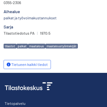
0355-2306
Aihealue
palkat ja työvoimakustannukset
Sarja
Tilastotiedotus PA
|
1970:5
Avainsanat
tilastot
palkat
maatalous
maataloustyöntekijät
Tietueen kaikki tiedot
Tietopalvelu