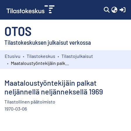
(c
OTOS
Tilastokeskuksen julkaisut verkossa
Etusivu
Tilastokeskus
Tilastojulkaisut
Kokoelmat
Maataloustyöntekijäin palkat neljännellä neljänneksellä 1969
Selaa
Maataloustyöntekijäin palkat
neljännellä neljänneksellä 1969
Tilastollinen päätoimisto
1970-03-06