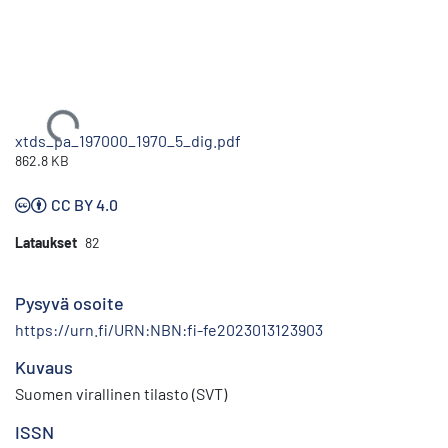
Ladataan...
xtds_pa_197000_1970_5_dig.pdf
862.8 KB
CC BY 4.0
Lataukset
82
Pysyvä osoite
https://urn.fi/URN:NBN:fi-fe2023013123903
Kuvaus
Suomen virallinen tilasto (SVT)
ISSN