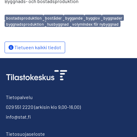
Byggnads- och bostadsproduktion
Avainsanat
bostadsproduktion
bostäder
byggande
bygglov
byggnader
byggnadsproduktion
husbyggnad
volymindex för nybyggnad
Tietueen kaikki tiedot
Tietopalvelu
029 551 2220
(arkisin klo 9.00-16.00)
info@stat.fi
Tietosuojaseloste