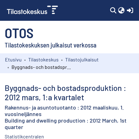
(c
OTOS
Tilastokeskuksen julkaisut verkossa
Etusivu
Tilastokeskus
Tilastojulkaisut
Kokoelmat
Byggnads- och bostadsproduktion : 2012 mars, 1:a kvartalet
Selaa
Byggnads- och bostadsproduktion :
2012 mars, 1:a kvartalet
Rakennus- ja asuntotuotanto : 2012 maaliskuu, 1.
vuosineljännes
Building and dwelling production : 2012 March, 1st
quarter
Statistikcentralen