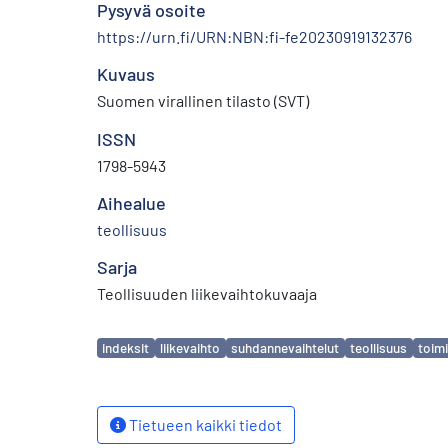
Pysyvä osoite
https://urn.fi/URN:NBN:fi-fe20230919132376
Kuvaus
Suomen virallinen tilasto (SVT)
ISSN
1798-5943
Aihealue
teollisuus
Sarja
Teollisuuden liikevaihtokuvaaja
Avainsanat
indeksit
liikevaihto
suhdannevaihtelut
teollisuus
toimi
Tietueen kaikki tiedot