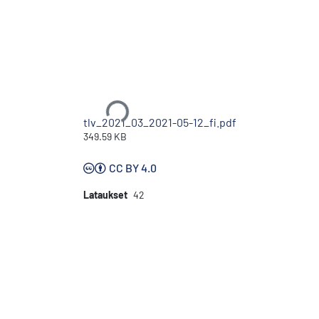
Ladataan...
tlv_2021_03_2021-05-12_fi.pdf
349.59 KB
CC BY 4.0
Lataukset
42