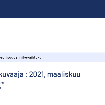
Teollisuuden liikevaihtokuvaaja : 2021, maaliskuu
kuvaaja : 2021, maaliskuu
ars
h