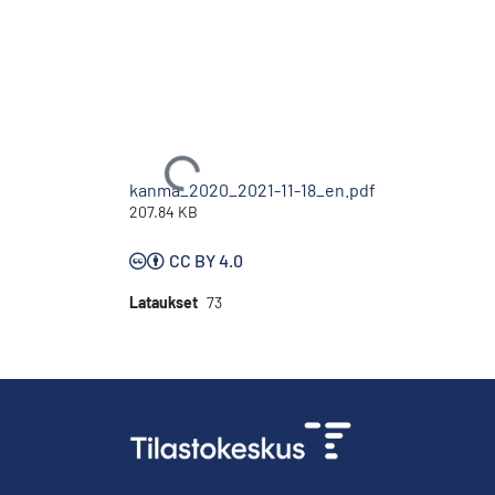
Ladataan...
kanma_2020_2021-11-18_en.pdf
207.84 KB
CC BY 4.0
Lataukset
73