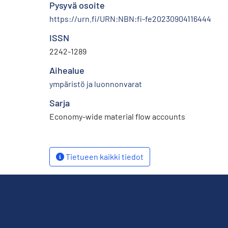
Pysyvä osoite
https://urn.fi/URN:NBN:fi-fe20230904116444
ISSN
2242-1289
Aihealue
ympäristö ja luonnonvarat
Sarja
Economy-wide material flow accounts
Tietueen kaikki tiedot