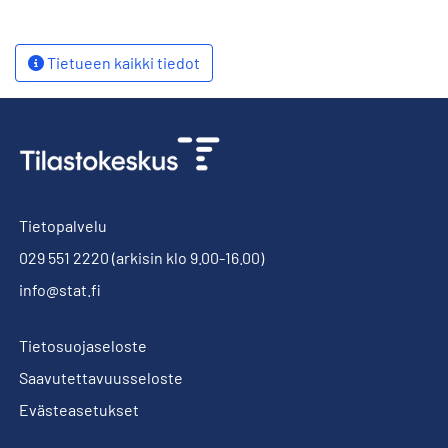
Tietueen kaikki tiedot
Tietopalvelu
029 551 2220
(arkisin klo 9.00-16.00)
info@stat.fi
Tietosuojaseloste
Saavutettavuusseloste
Evästeasetukset