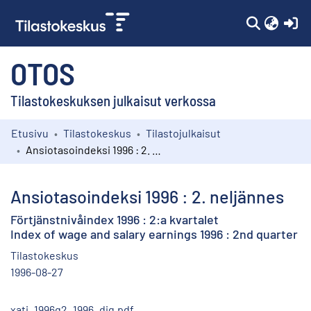
(c
OTOS
Tilastokeskuksen julkaisut verkossa
Etusivu
Tilastokeskus
Tilastojulkaisut
Kokoelmat
Ansiotasoindeksi 1996 : 2. neljännes
Selaa
Ansiotasoindeksi 1996 : 2. neljännes
Förtjänstnivåindex 1996 : 2:a kvartalet
Index of wage and salary earnings 1996 : 2nd quarter
Tilastokeskus
1996-08-27
xati_1996q2_1996_dig.pdf