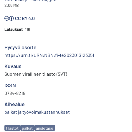
2.06 MB
CC BY 4.0
Lataukset
116
Pysyvä osoite
https://urn.fi/URN:NBN:fi-fe2023013123351
Kuvaus
Suomen virallinen tilasto (SVT)
ISSN
0784-8218
Aihealue
palkat ja työvoimakustannukset
Avainsanat
tilastot
palkat
ansiotaso