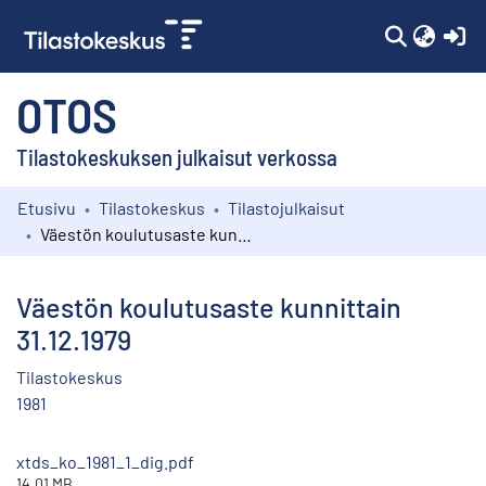
(c
OTOS
Tilastokeskuksen julkaisut verkossa
Etusivu
Tilastokeskus
Tilastojulkaisut
Kokoelmat
Väestön koulutusaste kunnittain 31.12.1979
Selaa
Väestön koulutusaste kunnittain
31.12.1979
Tilastokeskus
1981
xtds_ko_1981_1_dig.pdf
14.01 MB