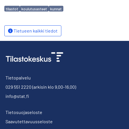
Avainsanat
tilastot
koulutusasteet
kunnat
Tietueen kaikki tiedot
Tietopalvelu
029 551 2220
(arkisin klo 9.00-16.00)
info@stat.fi
Tietosuojaseloste
Saavutettavuusseloste