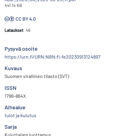
441.14 KB
CC BY 4.0
Lataukset
46
Pysyvä osoite
https://urn.fi/URN:NBN:fi-fe20230913124897
Kuvaus
Suomen virallinen tilasto (SVT)
ISSN
1796-864X
Aihealue
tulot ja kulutus
Sarja
Kuluttajien luottamus