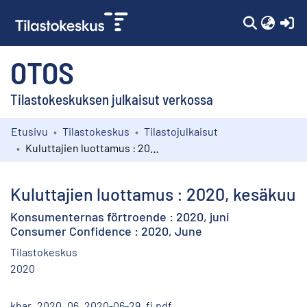
(c
OTOS
Tilastokeskuksen julkaisut verkossa
Etusivu
Tilastokeskus
Tilastojulkaisut
Kokoelmat
Kuluttajien luottamus : 2020, kesäkuu
Selaa
Kuluttajien luottamus : 2020, kesäkuu
Konsumenternas förtroende : 2020, juni
Consumer Confidence : 2020, June
Tilastokeskus
2020
kbar_2020_06_2020-06-29_fi.pdf