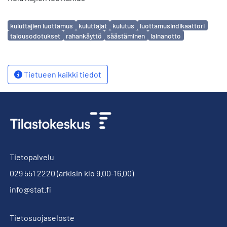
Avainsanat
kuluttajien luottamus
kuluttajat
kulutus
luottamusindikaattori
talousodotukset
rahankäyttö
säästäminen
lainanotto
Tietueen kaikki tiedot
Tietopalvelu
029 551 2220
(arkisin klo 9.00-16.00)
info@stat.fi
Tietosuojaseloste