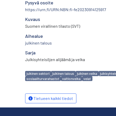
Pysyvä osoite
https://urn.fi/URN:NBN:fi-fe20230914125917
Kuvaus
Suomen virallinen tilasto (SVT)
Aihealue
julkinen talous
Sarja
Julkisyhteisöjen alijäämä ja velka
Avainsanat
julkinen sektori
julkinen talous
julkinen velka
julkisyhtei
sosiaaliturvarahastot
valtionvelka
velat
Tietueen kaikki tiedot