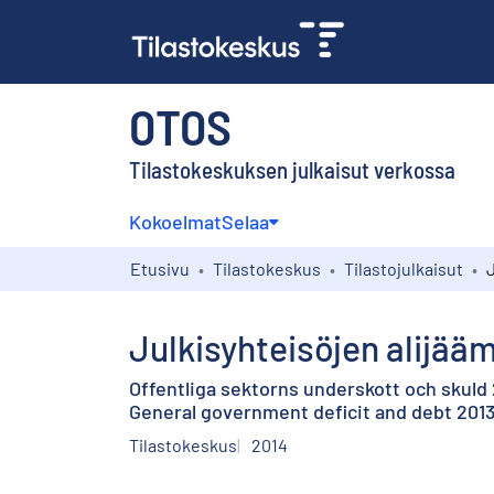
OTOS
Tilastokeskuksen julkaisut verkossa
Kokoelmat
Selaa
Etusivu
Tilastokeskus
Tilastojulkaisut
Julkisyhteisöjen alijääm
Offentliga sektorns underskott och skuld
General government deficit and debt 201
Tilastokeskus
2014