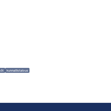
söt
kunnallistalous