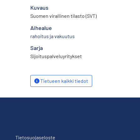
Kuvaus
Suomen virallinen tilasto (SVT)
Aihealue
rahoitus ja vakuutus
Sarja
Sijoituspalveluyritykset
Tietueen kaikki tiedot
Tietosuojaseloste