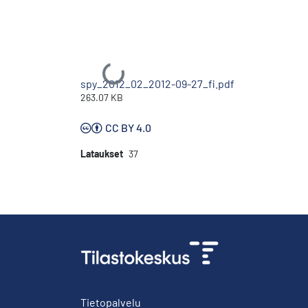
Ladataan...
spy_2012_02_2012-09-27_fi.pdf
263.07 KB
CC BY 4.0
Lataukset
37
Tietopalvelu