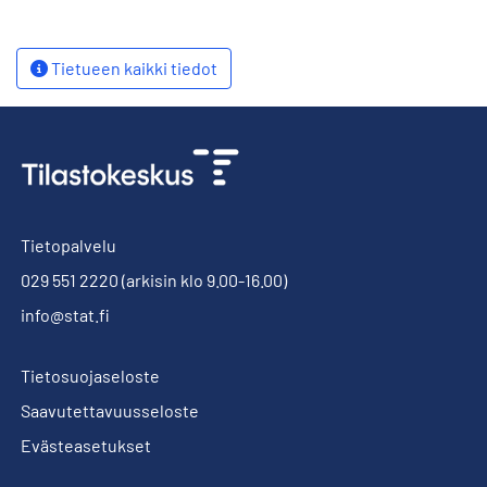
Tietueen kaikki tiedot
Tietopalvelu
029 551 2220
(arkisin klo 9.00-16.00)
info@stat.fi
Tietosuojaseloste
Saavutettavuusseloste
Evästeasetukset