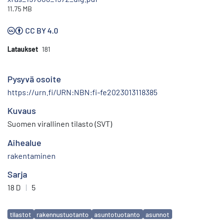
11.75 MB
CC BY 4.0
Lataukset
181
Pysyvä osoite
https://urn.fi/URN:NBN:fi-fe2023013118385
Kuvaus
Suomen virallinen tilasto (SVT)
Aihealue
rakentaminen
Sarja
18 D
|
5
Avainsanat
tilastot
rakennustuotanto
asuntotuotanto
asunnot