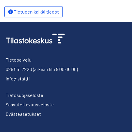
Tietueen kaikki tiedot
Tietopalvelu
029 551 2220
(arkisin klo 9.00-16.00)
info@stat.fi
Tietosuojaseloste
Saavutettavuusseloste
Evästeasetukset