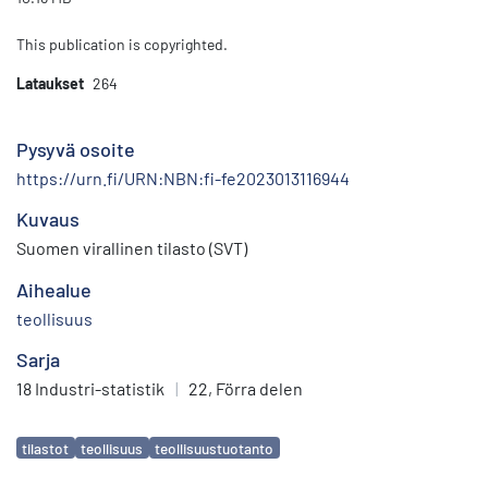
This publication is copyrighted.
Lataukset
264
Pysyvä osoite
https://urn.fi/URN:NBN:fi-fe2023013116944
Kuvaus
Suomen virallinen tilasto (SVT)
Aihealue
teollisuus
Sarja
18 Industri-statistik
|
22, Förra delen
Avainsanat
tilastot
teollisuus
teollisuustuotanto