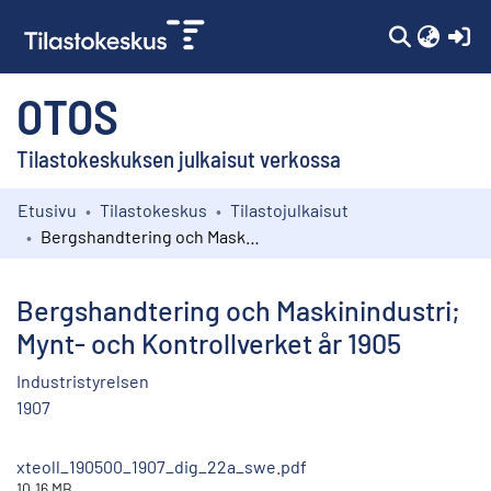
(c
OTOS
Tilastokeskuksen julkaisut verkossa
Etusivu
Tilastokeskus
Tilastojulkaisut
Kokoelmat
Bergshandtering och Maskinindustri; Mynt- och Kontrollverket år 1905
Selaa
Bergshandtering och Maskinindustri;
Mynt- och Kontrollverket år 1905
Industristyrelsen
1907
xteoll_190500_1907_dig_22a_swe.pdf
10.16 MB