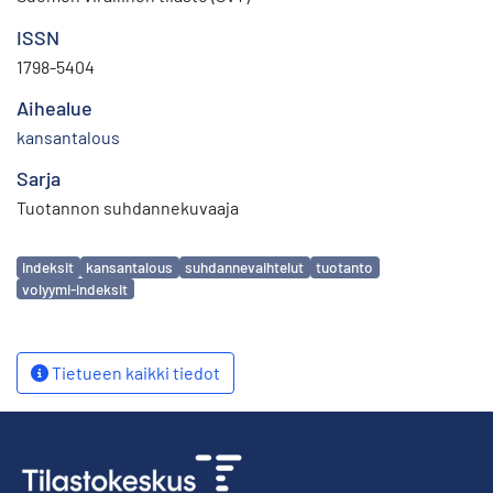
ISSN
1798-5404
Aihealue
kansantalous
Sarja
Tuotannon suhdannekuvaaja
Avainsanat
indeksit
kansantalous
suhdannevaihtelut
tuotanto
volyymi-indeksit
Tietueen kaikki tiedot