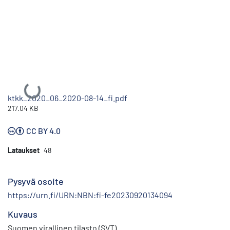
Ladataan...
ktkk_2020_06_2020-08-14_fi.pdf
217.04 KB
CC BY 4.0
Lataukset
48
Pysyvä osoite
https://urn.fi/URN:NBN:fi-fe20230920134094
Kuvaus
Suomen virallinen tilasto (SVT)