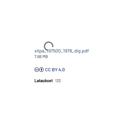
Ladataan...
xlipa_197500_1978_dig.pdf
7.66 MB
CC BY 4.0
Lataukset
133