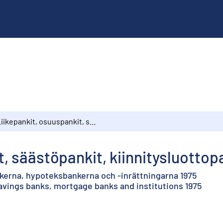
Liikepankit, osuuspankit, säästöpankit, kiinnitysluottopankit ja -laitokset 1975
, säästöpankit, kiinnitysluottopa
kerna, hypoteksbankerna och -inrättningarna 1975
vings banks, mortgage banks and institutions 1975