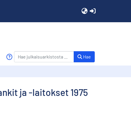
(current)
Hae
nkit ja -laitokset 1975