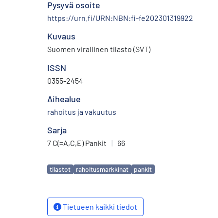
Pysyvä osoite
https://urn.fi/URN:NBN:fi-fe202301319922
Kuvaus
Suomen virallinen tilasto (SVT)
ISSN
0355-2454
Aihealue
rahoitus ja vakuutus
Sarja
7 C(=A,C,E) Pankit
|
66
Avainsanat
tilastot
rahoitusmarkkinat
pankit
Tietueen kaikki tiedot