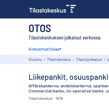
OTOS
Tilastokeskuksen julkaisut verkossa
Kokoelmat
Selaa
Etusivu
Tilastokeskus
Tilastojulkaisut
Liikepankit, osuuspankit
Affärsbankerna, andelsbankerna, sparban
Commercial banks, co-operative banks, sa
Tilastokeskus
1978