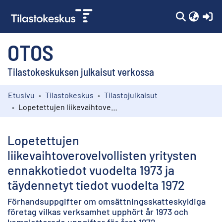
(c
OTOS
Tilastokeskuksen julkaisut verkossa
Etusivu
Tilastokeskus
Tilastojulkaisut
Kokoelmat
Lopetettujen liikevaihtoverovelvollisten yritysten ennakkotiedot vuodelta 1973 ja täydennetyt tiedot vuodelta 1972
Selaa
Lopetettujen
liikevaihtoverovelvollisten yritysten
ennakkotiedot vuodelta 1973 ja
täydennetyt tiedot vuodelta 1972
Förhandsuppgifter om omsättningsskatteskyldiga
företag vilkas verksamhet upphört år 1973 och