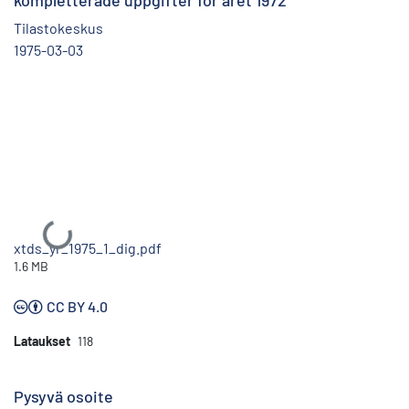
kompletterade uppgifter för året 1972
Tilastokeskus
1975-03-03
Ladataan...
xtds_yr_1975_1_dig.pdf
1.6 MB
CC BY 4.0
Lataukset
118
Pysyvä osoite