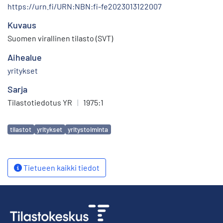
https://urn.fi/URN:NBN:fi-fe2023013122007
Kuvaus
Suomen virallinen tilasto (SVT)
Aihealue
yritykset
Sarja
Tilastotiedotus YR
|
1975:1
Avainsanat
tilastot
yritykset
yritystoiminta
Tietueen kaikki tiedot