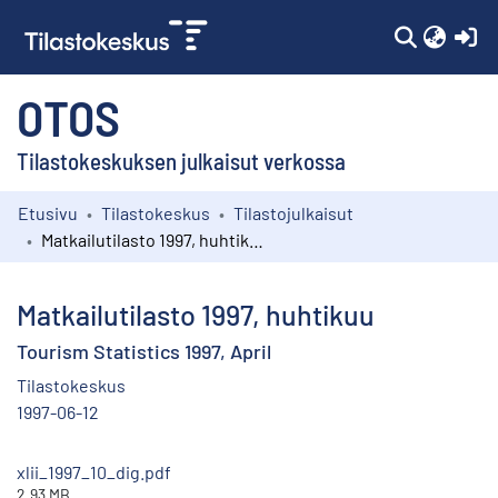
(c
OTOS
Tilastokeskuksen julkaisut verkossa
Etusivu
Tilastokeskus
Tilastojulkaisut
Kokoelmat
Matkailutilasto 1997, huhtikuu
Selaa
Matkailutilasto 1997, huhtikuu
Tourism Statistics 1997, April
Tilastokeskus
1997-06-12
xlii_1997_10_dig.pdf
2.93 MB