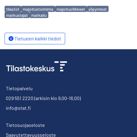
Avainsanat
tilastot
majoitustoiminta
majoitusliikkeet
yöpymiset
matkustajat
matkailu
Tietueen kaikki tiedot
Tietopalvelu
029 551 2220
(arkisin klo 9.00-16.00)
info@stat.fi
Tietosuojaseloste
Saavutettavuusseloste