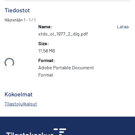
Tiedostot
Näytetään
1 - 1 / 1
Name:
Lataa
xtds_oi_1977_2_dig.pdf
Size:
11.58 MB
Format:
taan...
Adobe Portable Document
Format
Kokoelmat
Tilastojulkaisut