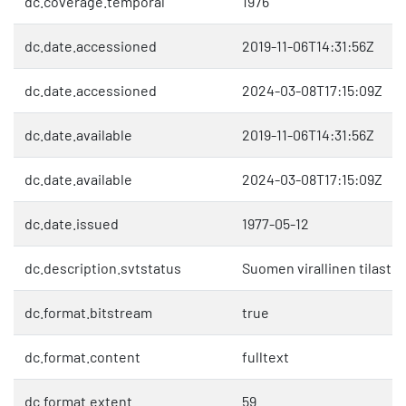
dc.coverage.temporal
1976
dc.date.accessioned
2019-11-06T14:31:56Z
dc.date.accessioned
2024-03-08T17:15:09Z
dc.date.available
2019-11-06T14:31:56Z
dc.date.available
2024-03-08T17:15:09Z
dc.date.issued
1977-05-12
dc.description.svtstatus
Suomen virallinen tilasto 
dc.format.bitstream
true
dc.format.content
fulltext
dc.format.extent
59