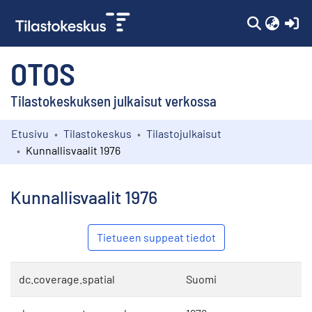
(c
OTOS
Tilastokeskuksen julkaisut verkossa
Etusivu
Tilastokeskus
Tilastojulkaisut
Kokoelmat
Kunnallisvaalit 1976
Selaa
Kunnallisvaalit 1976
Tietueen suppeat tiedot
dc.coverage.spatial
Suomi