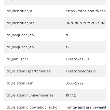
dc.identifier.uri
https://otos.stat.fi/hand
dc.identifier.urn
URN:NBN:fi-fe2023013111
dc.language.iso
fi
dc.language.iso
sv
dc.publisher
Tilastokeskus
dc.relation.ispartofseries
Tilastotiedotus OI
dc.relation.issn
0355-2292
dc.relation.numberinseries
1977:2
dc.relation.oldowningollection
Kuntavaalit ja aluevaalit