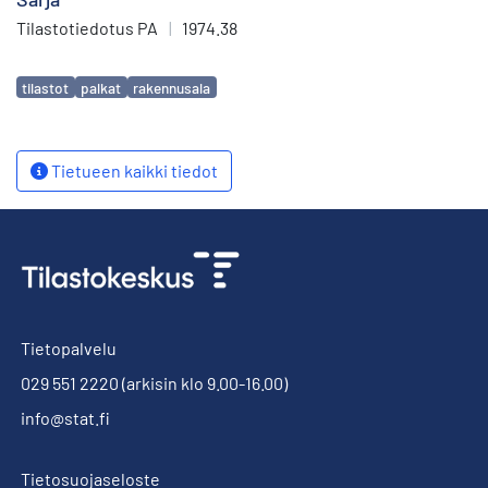
Tilastotiedotus PA
|
1974.38
Avainsanat
tilastot
palkat
rakennusala
Tietueen kaikki tiedot
Tietopalvelu
029 551 2220
(arkisin klo 9.00-16.00)
info@stat.fi
Tietosuojaseloste