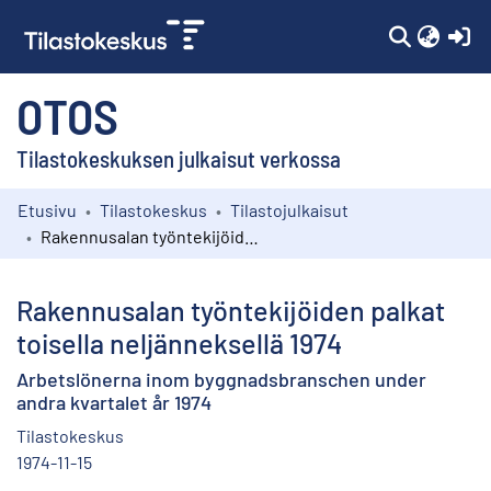
(c
OTOS
Tilastokeskuksen julkaisut verkossa
Etusivu
Tilastokeskus
Tilastojulkaisut
Kokoelmat
Rakennusalan työntekijöiden palkat toisella neljänneksellä 1974
Selaa
Rakennusalan työntekijöiden palkat
toisella neljänneksellä 1974
Arbetslönerna inom byggnadsbranschen under
andra kvartalet år 1974
Tilastokeskus
1974-11-15