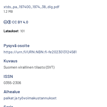
xtds_pa_197400_1974_38_dig.pdf
1.2 MB
CC BY 4.0
Lataukset
101
Pysyvä osoite
https://urn.fi/URN:NBN:fi-fe2023013124581
Kuvaus
Suomen virallinen tilasto (SVT)
ISSN
0355-2306
Aihealue
palkat ja työvoimakustannukset
Sarja