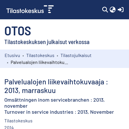
(c
OTOS
Tilastokeskuksen julkaisut verkossa
Etusivu
Tilastokeskus
Tilastojulkaisut
Kokoelmat
Palvelualojen liikevaihtokuvaaja : 2013, marraskuu
Selaa
Palvelualojen liikevaihtokuvaaja :
2013, marraskuu
Omsättningen inom servicebranchen : 2013,
november
Turnover in service industries : 2013, November
Tilastokeskus
2014