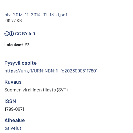
plv_2013_11_2014-02-13_fi.pdf
261.77 KB
CC BY 4.0
Lataukset
53
Pysyvä osoite
https://urn.fi/URN:NBN:fi-fe20230905117801
Kuvaus
Suomen virallinen tilasto (SVT)
ISSN
1799-0971
Aihealue
palvelut