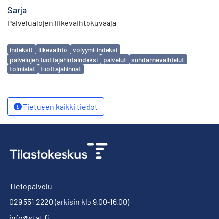
Sarja
Palvelualojen liikevaihtokuvaaja
Avainsanat
indeksit
liikevaihto
volyymi-indeksi
palvelujen tuottajahintaindeksi
palvelut
suhdannevaihtelut
toimialat
tuottajahinnat
Tietueen kaikki tiedot
Tietopalvelu
029 551 2220
(arkisin klo 9.00-16.00)
info@stat.fi