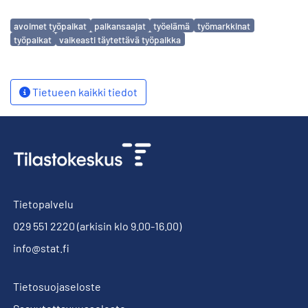
Avainsanat
avoimet työpaikat
palkansaajat
työelämä
työmarkkinat
työpaikat
vaikeasti täytettävä työpaikka
Tietueen kaikki tiedot
Tietopalvelu
029 551 2220
(arkisin klo 9.00-16.00)
info@stat.fi
Tietosuojaseloste