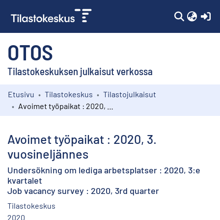
(c
OTOS
Tilastokeskuksen julkaisut verkossa
Etusivu
Tilastokeskus
Tilastojulkaisut
Kokoelmat
Avoimet työpaikat : 2020, 3. vuosineljännes
Selaa
Avoimet työpaikat : 2020, 3.
vuosineljännes
Undersökning om lediga arbetsplatser : 2020, 3:e
kvartalet
Job vacancy survey : 2020, 3rd quarter
Tilastokeskus
2020