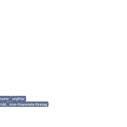
mster
utgifter
håll
icke-finansiella företag