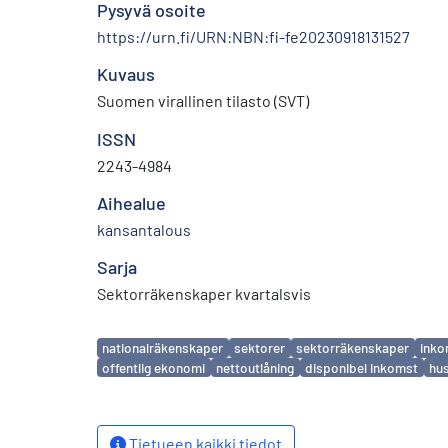
Pysyvä osoite
https://urn.fi/URN:NBN:fi-fe20230918131527
Kuvaus
Suomen virallinen tilasto (SVT)
ISSN
2243-4984
Aihealue
kansantalous
Sarja
Sektorräkenskaper kvartalsvis
Avainsanat
nationalräkenskaper
sektorer
sektorräkenskaper
inko
offentlig ekonomi
nettoutlåning
disponibel inkomst
hus
Tietueen kaikki tiedot