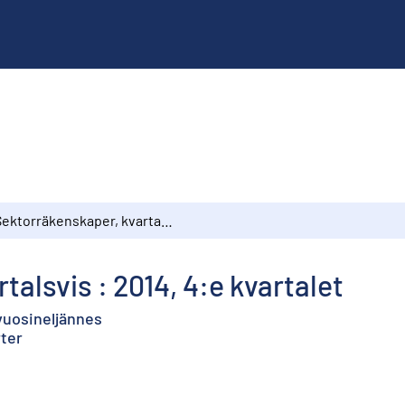
Sektorräkenskaper, kvartalsvis : 2014, 4:e kvartalet
alsvis : 2014, 4:e kvartalet
 vuosineljännes
rter