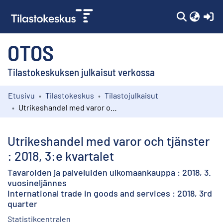
(c
OTOS
Tilastokeskuksen julkaisut verkossa
Etusivu
Tilastokeskus
Tilastojulkaisut
Kokoelmat
Utrikeshandel med varor och tjänster : 2018, 3:e kvartalet
Selaa
Utrikeshandel med varor och tjänster
: 2018, 3:e kvartalet
Tavaroiden ja palveluiden ulkomaankauppa : 2018, 3.
vuosineljännes
International trade in goods and services : 2018, 3rd
quarter
Statistikcentralen