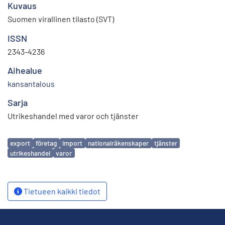
Kuvaus
Suomen virallinen tilasto (SVT)
ISSN
2343-4236
Aihealue
kansantalous
Sarja
Utrikeshandel med varor och tjänster
Avainsanat
export
företag
import
nationalräkenskaper
tjänster
utrikeshandel
varor
Tietueen kaikki tiedot