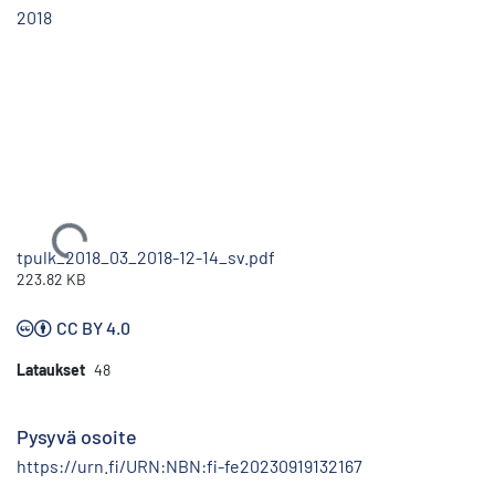
2018
Ladataan...
tpulk_2018_03_2018-12-14_sv.pdf
223.82 KB
CC BY 4.0
Lataukset
48
Pysyvä osoite
https://urn.fi/URN:NBN:fi-fe20230919132167