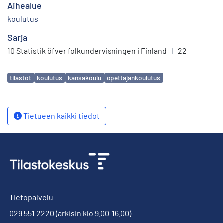
Aihealue
koulutus
Sarja
10 Statistik öfver folkundervisningen i Finland
|
22
Avainsanat
tilastot
koulutus
kansakoulu
opettajankoulutus
Tietueen kaikki tiedot
Tietopalvelu
029 551 2220
(arkisin klo 9.00-16.00)