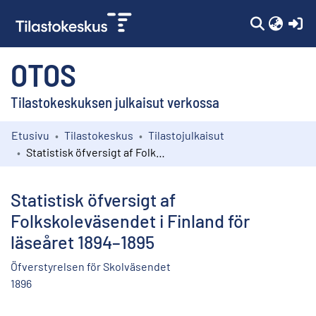
(c
OTOS
Tilastokeskuksen julkaisut verkossa
Etusivu
Tilastokeskus
Tilastojulkaisut
Kokoelmat
Statistisk öfversigt af Folkskoleväsendet i Finland för läseåret 1894–1895
Selaa
Statistisk öfversigt af
Folkskoleväsendet i Finland för
läseåret 1894–1895
Öfverstyrelsen för Skolväsendet
1896