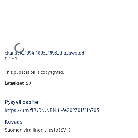
Ladataan...
xkansak_1894-1895_1896_dig_swe.pdf
11.1 MB
This publication is copyrighted.
Lataukset
201
Pysyvä osoite
https://urn.fi/URN:NBN:fi-fe2023013114703
Kuvaus
Suomen virallinen tilasto (SVT)