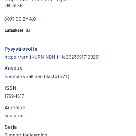
260.41 KB
CC BY 4.0
Lataukset
63
Pysyvä osoite
https://urn.fi/URN:NBN:fi-fe20230917129261
Kuvaus
Suomen virallinen tilasto (SVT)
ISSN
1799-1617
Aihealue
koulutus
Sarja
Support for learning