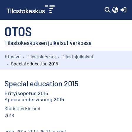
(c
OTOS
Tilastokeskuksen julkaisut verkossa
Etusivu
Tilastokeskus
Tilastojulkaisut
Kokoelmat
Special education 2015
Selaa
Special education 2015
Erityisopetus 2015
Specialundervisning 2015
Statistics Finland
2016
erop_2015_2016-06-13_en.pdf