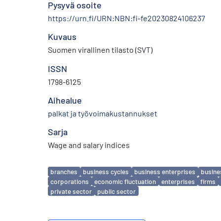
Pysyvä osoite
https://urn.fi/URN:NBN:fi-fe20230824106237
Kuvaus
Suomen virallinen tilasto (SVT)
ISSN
1798-6125
Aihealue
palkat ja työvoimakustannukset
Sarja
Wage and salary indices
Avainsanat
branches
business cycles
business enterprises
busine
corporations
economic fluctuation
enterprises
firms
private sector
public sector