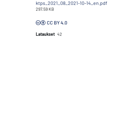
ktps_2021_08_2021-10-14_en.pdf
297.59 KB
CC BY 4.0
Lataukset
42