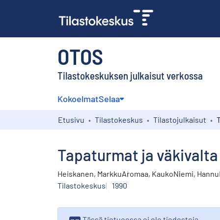
OTOS
Tilastokeskuksen julkaisut verkossa
Kokoelmat
Selaa
Etusivu
Tilastokeskus
Tilastojulkaisut
T
Tapaturmat ja väkivalta
Heiskanen, Markku
Aromaa, Kauko
Niemi, Hannu
Tilastokeskus
1990
Tässä tietueessa ei ole tiedostoja,