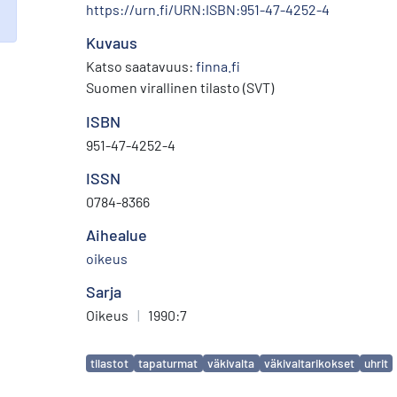
https://urn.fi/URN:ISBN:951-47-4252-4
Kuvaus
Katso saatavuus:
finna.fi
Suomen virallinen tilasto (SVT)
ISBN
951-47-4252-4
ISSN
0784-8366
Aihealue
oikeus
Sarja
Oikeus
|
1990:7
Avainsanat
tilastot
tapaturmat
väkivalta
väkivaltarikokset
uhrit