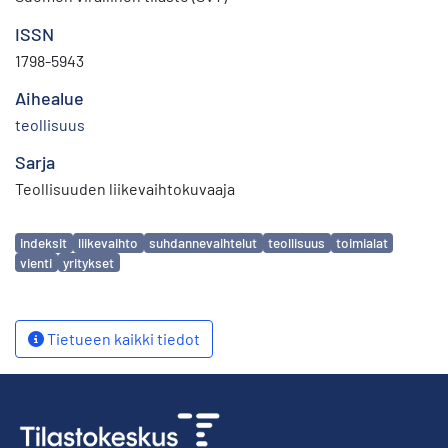
ISSN
1798-5943
Aihealue
teollisuus
Sarja
Teollisuuden liikevaihtokuvaaja
Avainsanat
indeksit
liikevaihto
suhdannevaihtelut
teollisuus
toimialat
vienti
yritykset
Tietueen kaikki tiedot