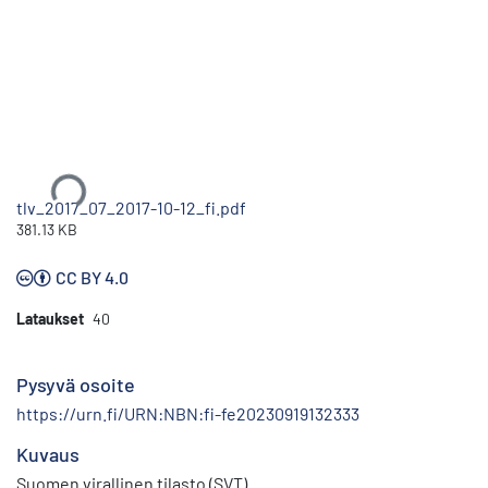
Ladataan...
tlv_2017_07_2017-10-12_fi.pdf
381.13 KB
CC BY 4.0
Lataukset
40
Pysyvä osoite
https://urn.fi/URN:NBN:fi-fe20230919132333
Kuvaus
Suomen virallinen tilasto (SVT)