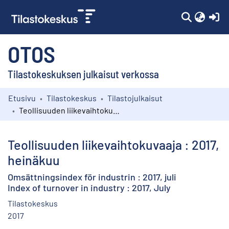
(c
OTOS
Tilastokeskuksen julkaisut verkossa
Etusivu
Tilastokeskus
Tilastojulkaisut
Kokoelmat
Teollisuuden liikevaihtokuvaaja : 2017, heinäkuu
Selaa
Teollisuuden liikevaihtokuvaaja : 2017,
heinäkuu
Omsättningsindex för industrin : 2017, juli
Index of turnover in industry : 2017, July
Tilastokeskus
2017