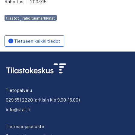
Rahoitus
|
2003:15
Avainsanat
tilastot
rahoitusmarkkinat
Tietueen kaikki tiedot
Tietopalvelu
029 551 2220
(arkisin klo 9.00-16.00)
info@stat.fi
Tietosuojaseloste