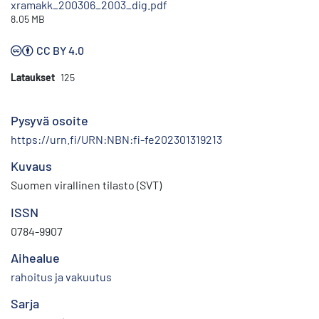
xramakk_200306_2003_dig.pdf
8.05 MB
CC BY 4.0
Lataukset
125
Pysyvä osoite
https://urn.fi/URN:NBN:fi-fe202301319213
Kuvaus
Suomen virallinen tilasto (SVT)
ISSN
0784-9907
Aihealue
rahoitus ja vakuutus
Sarja