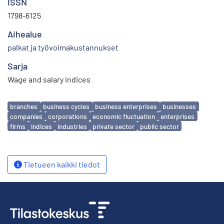
ISSN
1798-6125
Aihealue
palkat ja työvoimakustannukset
Sarja
Wage and salary indices
Avainsanat
branches
business cycles
business enterprises
businesses
companies
corporations
economic fluctuation
enterprises
firms
indices
industries
private sector
public sector
Tietueen kaikki tiedot