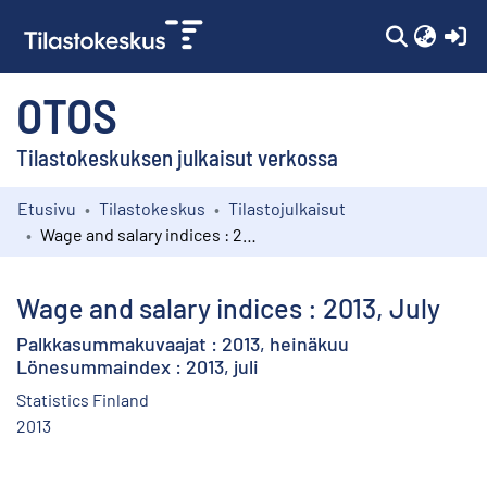
(c
OTOS
Tilastokeskuksen julkaisut verkossa
Etusivu
Tilastokeskus
Tilastojulkaisut
Kokoelmat
Wage and salary indices : 2013, July
Selaa
Wage and salary indices : 2013, July
Palkkasummakuvaajat : 2013, heinäkuu
Lönesummaindex : 2013, juli
Statistics Finland
2013