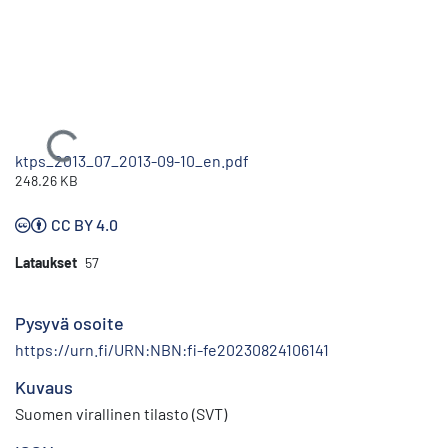
Ladataan...
ktps_2013_07_2013-09-10_en.pdf
248.26 KB
CC BY 4.0
Lataukset
57
Pysyvä osoite
https://urn.fi/URN:NBN:fi-fe20230824106141
Kuvaus
Suomen virallinen tilasto (SVT)