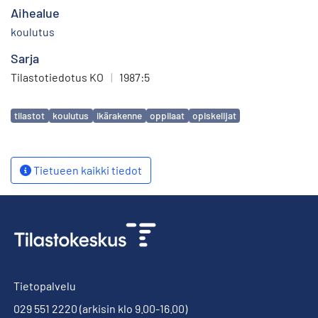
Aihealue
koulutus
Sarja
Tilastotiedotus KO
|
1987:5
Avainsanat
tilastot
koulutus
ikärakenne
oppilaat
opiskelijat
Tietueen kaikki tiedot
Tietopalvelu
029 551 2220
(arkisin klo 9.00-16.00)