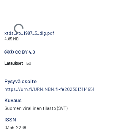
Ladataan...
xtds_ko_1987_5_dig.pdf
4.85 MB
CC BY 4.0
Lataukset
150
Pysyvä osoite
https://urn.fi/URN:NBN:fi-fe2023013114951
Kuvaus
Suomen virallinen tilasto (SVT)
ISSN
0355-2268