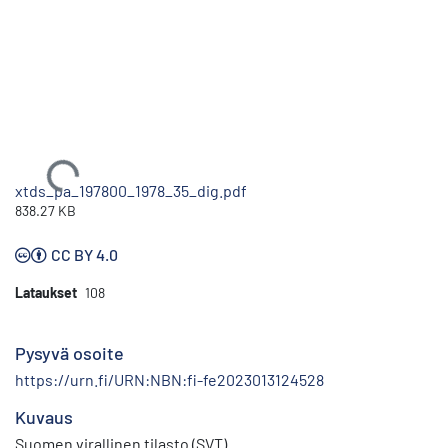
Ladataan...
xtds_pa_197800_1978_35_dig.pdf
838.27 KB
CC BY 4.0
Lataukset
108
Pysyvä osoite
https://urn.fi/URN:NBN:fi-fe2023013124528
Kuvaus
Suomen virallinen tilasto (SVT)