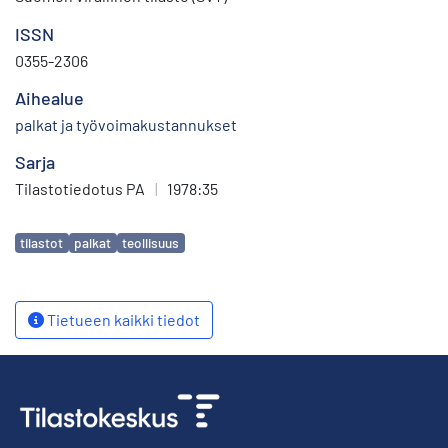
ISSN
0355-2306
Aihealue
palkat ja työvoimakustannukset
Sarja
Tilastotiedotus PA
|
1978:35
Avainsanat
tilastot
palkat
teollisuus
Tietueen kaikki tiedot