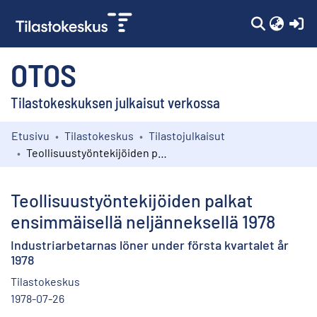
(c
OTOS
Tilastokeskuksen julkaisut verkossa
Etusivu
Tilastokeskus
Tilastojulkaisut
Kokoelmat
Teollisuustyöntekijöiden palkat ensimmäisellä neljänneksellä 1978
Selaa
Teollisuustyöntekijöiden palkat
ensimmäisellä neljänneksellä 1978
Industriarbetarnas löner under första kvartalet år
1978
Tilastokeskus
1978-07-26