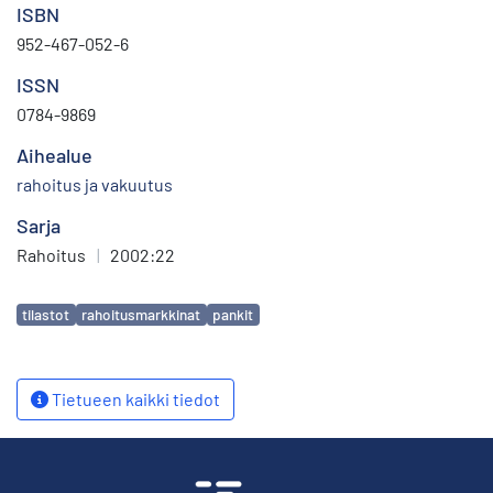
ISBN
952-467-052-6
ISSN
0784-9869
Aihealue
rahoitus ja vakuutus
Sarja
Rahoitus
|
2002:22
Avainsanat
tilastot
rahoitusmarkkinat
pankit
Tietueen kaikki tiedot