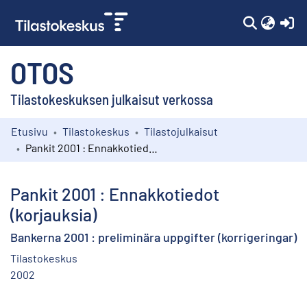
(c
OTOS
Tilastokeskuksen julkaisut verkossa
Etusivu
Tilastokeskus
Tilastojulkaisut
Kokoelmat
Pankit 2001 : Ennakkotiedot (korjauksia)
Selaa
Pankit 2001 : Ennakkotiedot
(korjauksia)
Bankerna 2001 : preliminära uppgifter (korrigeringar)
Tilastokeskus
2002