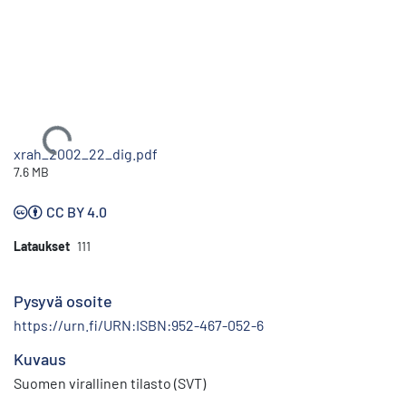
Ladataan...
xrah_2002_22_dig.pdf
7.6 MB
CC BY 4.0
Lataukset
111
Pysyvä osoite
https://urn.fi/URN:ISBN:952-467-052-6
Kuvaus
Suomen virallinen tilasto (SVT)