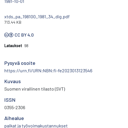
1981-10-01
xtds_pa_198100_1981_34_dig.pdf
713.44 KB
CC BY 4.0
Lataukset
98
Pysyvä osoite
https://urn.fi/URN:NBN:fi-fe2023013123546
Kuvaus
Suomen virallinen tilasto (SVT)
ISSN
0355-2306
Aihealue
palkat ja työvoimakustannukset