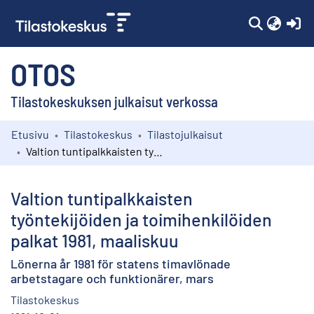
(c
OTOS
Tilastokeskuksen julkaisut verkossa
Etusivu
Tilastokeskus
Tilastojulkaisut
Kokoelmat
Valtion tuntipalkkaisten työntekijöiden ja toimihenkilöiden palkat 1981, maaliskuu
Selaa
Valtion tuntipalkkaisten
työntekijöiden ja toimihenkilöiden
palkat 1981, maaliskuu
Lönerna år 1981 för statens timavlönade
arbetstagare och funktionärer, mars
Tilastokeskus