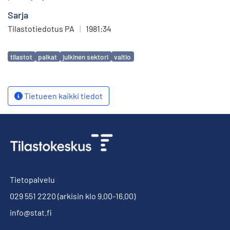
Sarja
Tilastotiedotus PA
|
1981:34
Avainsanat
tilastot
palkat
julkinen sektori
valtio
Tietueen kaikki tiedot
Tietopalvelu
029 551 2220
(arkisin klo 9.00-16.00)
info@stat.fi