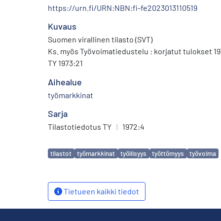
https://urn.fi/URN:NBN:fi-fe2023013110519
Kuvaus
Suomen virallinen tilasto (SVT)
Ks. myös Työvoimatiedustelu : korjatut tulokset 19
TY 1973:21
Aihealue
työmarkkinat
Sarja
Tilastotiedotus TY
|
1972:4
Avainsanat
tilastot
työmarkkinat
työllisyys
työttömyys
työvoima
Tietueen kaikki tiedot