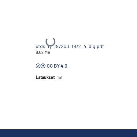
Ladataan...
xtds_ty_197200_1972_4_dig.pdf
8.62 MB
CC BY 4.0
Lataukset
151