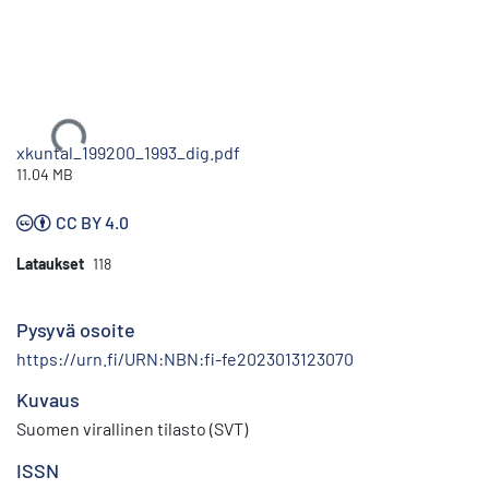
Ladataan...
xkuntal_199200_1993_dig.pdf
11.04 MB
CC BY 4.0
Lataukset
118
Pysyvä osoite
https://urn.fi/URN:NBN:fi-fe2023013123070
Kuvaus
Suomen virallinen tilasto (SVT)
ISSN