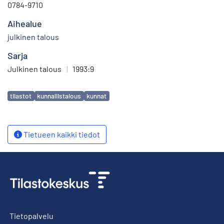
0784-9710
Aihealue
julkinen talous
Sarja
Julkinen talous
|
1993:9
Avainsanat
tilastot
kunnallistalous
kunnat
Tietueen kaikki tiedot
Tietopalvelu