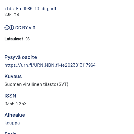
xtds_ka_1986_10_dig.pdf
2.64 MB
CC BY 4.0
Lataukset
98
Pysyvä osoite
https://urn.fi/URN:NBN:fi-fe2023013117964
Kuvaus
Suomen virallinen tilasto (SVT)
ISSN
0355-225X
Aihealue
kauppa
Sarja