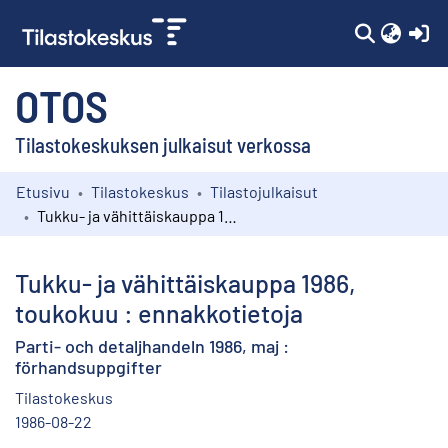
(c
OTOS
Tilastokeskuksen julkaisut verkossa
Etusivu
Tilastokeskus
Tilastojulkaisut
Kokoelmat
Tukku- ja vähittäiskauppa 1986, toukokuu : ennakkotietoja
Selaa
Tukku- ja vähittäiskauppa 1986,
toukokuu : ennakkotietoja
Parti- och detaljhandeln 1986, maj :
förhandsuppgifter
Tilastokeskus
1986-08-22