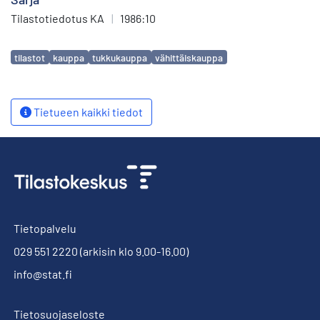
Tilastotiedotus KA
|
1986:10
Avainsanat
tilastot
kauppa
tukkukauppa
vähittäiskauppa
Tietueen kaikki tiedot
Tietopalvelu
029 551 2220
(arkisin klo 9.00-16.00)
info@stat.fi
Tietosuojaseloste