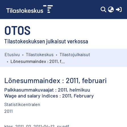
(c
OTOS
Tilastokeskuksen julkaisut verkossa
Etusivu
Tilastokeskus
Tilastojulkaisut
Kokoelmat
Lönesummaindex : 2011, februari
Selaa
Lönesummaindex : 2011, februari
Palkkasummakuvaajat : 2011, helmikuu
Wage and salary indices : 2011, February
Statistikcentralen
2011
ktps_2011_02_2011-04-12_sv.pdf