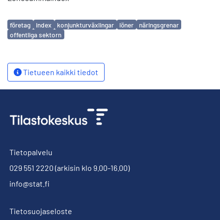
Avainsanat
företag
index
konjunkturväxlingar
löner
näringsgrenar
offentliga sektorn
Tietueen kaikki tiedot
Tietopalvelu
029 551 2220
(arkisin klo 9.00-16.00)
info@stat.fi
Tietosuojaseloste