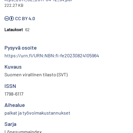
222.27 KB
CC BY 4.0
Lataukset
62
Pysyvä osoite
https://urn.fi/URN:NBN:fi-fe20230824105964
Kuvaus
Suomen virallinen tilasto (SVT)
ISSN
1798-6117
Aihealue
palkat ja työvoimakustannukset
Sarja
Lönesummaindex