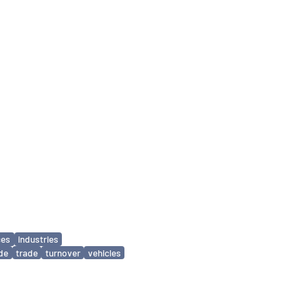
ces
industries
ade
trade
turnover
vehicles