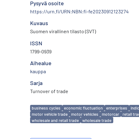
Pysyvä osoite
https://urn.fi/URN:NBN:fi-fe20230912123274
Kuvaus
Suomen virallinen tilasto (SVT)
ISSN
1799-0939
Aihealue
kauppa
Sarja
Turnover of trade
Avainsanat
business cycles
economic fluctuation
enterprises
indi
motor vehicle trade
motor vehicles
motorcar
retail tr
wholesale and retail trade
wholesale trade