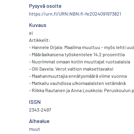
Pysyvä osoite
https://urn.fi/URN:NBN:fi-fe2024091973821
Kuvaus
ei
Artikkelit:
- Hannele Orjala: Maailma muuttuu – myös lehti uu
- Määräaikaisena työskentelee 14,2 prosenttia
- Nuorimmat omaan kotiin muuttajat ruotsalaisia
- Olli Savela: Verot valtion maksettavaksi
- Maahanmuuttajia ennätysmäärä viime vuonna
- Matkailu vauhdissa ulkomaalaisten vetämänä
- Riikka Rautanen ja Anna Loukkola: Peruskoulun 
saa jatko-opiskelupaikan
ISSN
- Jarkko Niemistö: Suurempien kasvuyritysten ka
2343-2497
- Pekka Lith: Käsityöalalla uskotaan tulevaisuutee
- Ilkka Lehtinen: Nousevien hintojen maa päätyi EU-kuriin
Aihealue
- Asta Manninen: Metropolien merkitys kasvaa – mi
muut
- Pasi Piela: Kohti kestävää työmatkailua – polkisi