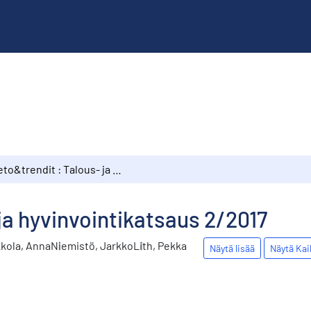
Tieto&trendit : Talous- ja hyvinvointikatsaus 2/2017
ja hyvinvointikatsaus 2/2017
kola, Anna
Niemistö, Jarkko
Lith, Pekka
Näytä lisää
Näytä Kai