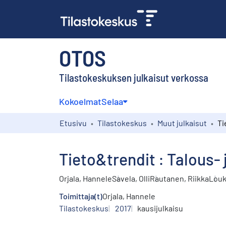
OTOS
Tilastokeskuksen julkaisut verkossa
Kokoelmat
Selaa
Etusivu
Tilastokeskus
Muut julkaisut
Tieto&trendit : Talous- 
Orjala, Hannele
Savela, Olli
Rautanen, Riikka
Louk
Toimittaja(t)
Orjala, Hannele
Tilastokeskus
2017
kausijulkaisu