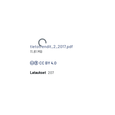
Ladataan...
tietotrendit_2_2017.pdf
11.81 MB
CC BY 4.0
Lataukset
207