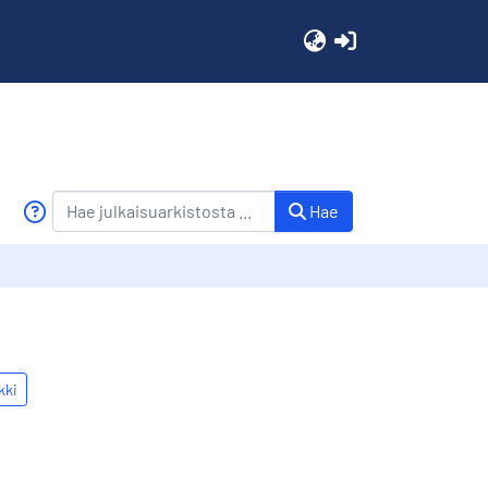
(current)
Hae
kki