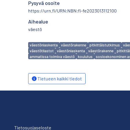
Pysyvä osoite
https://urn.fi/URN:NBN:fi-fe2023013112100
Aihealue
väestö
Avainsanat
väestönlaskenta
väestörakenne
pitkittäistutkimus
väes
väestötilastot
väestönlaskenta
väestörakenne
pitkitt
ammatissa toimiva väestö
koulutus
sosioekonominen 
Tietueen kaikki tiedot
Tietosuojaseloste