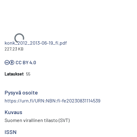
Ladataan...
konk_2012_2013-06-19_fi.pdf
227.23 KB
CC BY 4.0
Lataukset
55
Pysyvä osoite
https://urn.fi/URN:NBN:fi-fe20230831114539
Kuvaus
Suomen virallinen tilasto (SVT)
ISSN