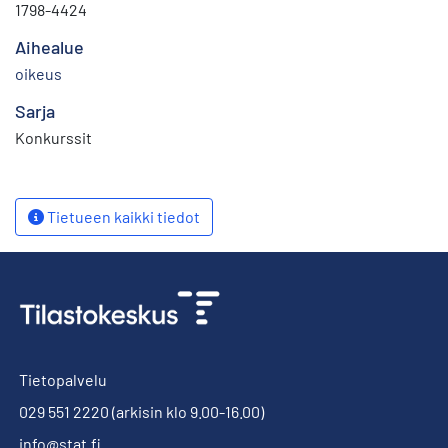
1798-4424
Aihealue
oikeus
Sarja
Konkurssit
Tietueen kaikki tiedot
Tietopalvelu
029 551 2220
(arkisin klo 9.00-16.00)
info@stat.fi