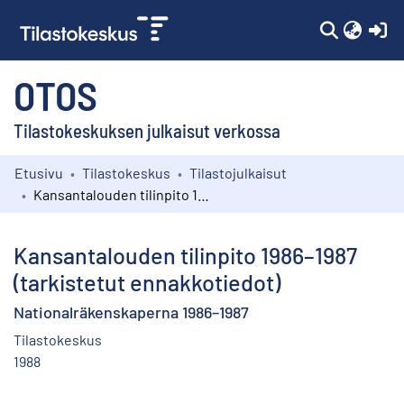
(c
OTOS
Tilastokeskuksen julkaisut verkossa
Etusivu
Tilastokeskus
Tilastojulkaisut
Kokoelmat
Kansantalouden tilinpito 1986–1987 (tarkistetut ennakkotiedot)
Selaa
Kansantalouden tilinpito 1986–1987
(tarkistetut ennakkotiedot)
Nationalräkenskaperna 1986–1987
Tilastokeskus
1988