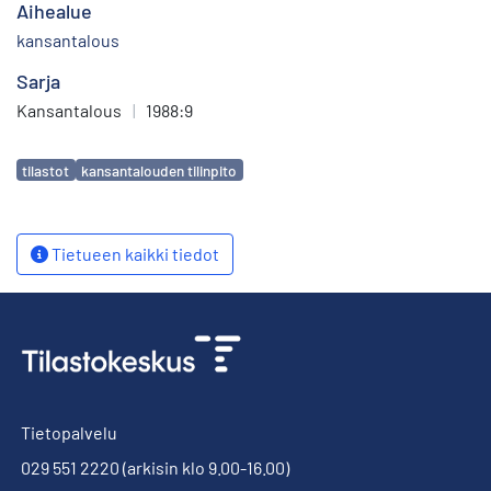
Aihealue
kansantalous
Sarja
Kansantalous
|
1988:9
Avainsanat
tilastot
kansantalouden tilinpito
Tietueen kaikki tiedot
Tietopalvelu
029 551 2220
(arkisin klo 9.00-16.00)