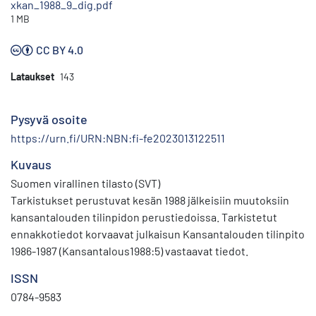
xkan_1988_9_dig.pdf
1 MB
CC BY 4.0
Lataukset
143
Pysyvä osoite
https://urn.fi/URN:NBN:fi-fe2023013122511
Kuvaus
Suomen virallinen tilasto (SVT)
Tarkistukset perustuvat kesän 1988 jälkeisiin muutoksiin
kansantalouden tilinpidon perustiedois­sa. Tarkistetut
ennakkotiedot korvaavat julkaisun Kansantalouden tilinpito
1986-1987 (Kansantalous1988:5) vastaavat tiedot.
ISSN
0784-9583