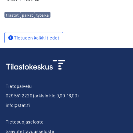
Avainsanat
tilastot
palkat
työaika
Tietueen kaikki tiedot
Tietopalvelu
029 551 2220
(arkisin klo 9.00-16.00)
info@stat.fi
Tietosuojaseloste
Saavutettavuusseloste