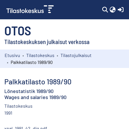
(c
OTOS
Tilastokeskuksen julkaisut verkossa
Etusivu
Tilastokeskus
Tilastojulkaisut
Kokoelmat
Palkkatilasto 1989/90
Selaa
Palkkatilasto 1989/90
Lönestatistik 1989/90
Wages and salaries 1989/90
Tilastokeskus
1991
xpal_1991_42_dig.pdf