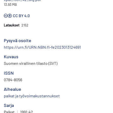
13.93 MB
CC BY 4.0
Lataukset
2152
Pysyvä osoite
https://urn.fi/URN:NBN:fi-fe2023013124691
Kuvaus
Suomen virallinen tilasto (SVT)
ISSN
0784-8056
Aihealue
palkat ja työvoimakustannukset
Sarja
Palkat
|
1991:42