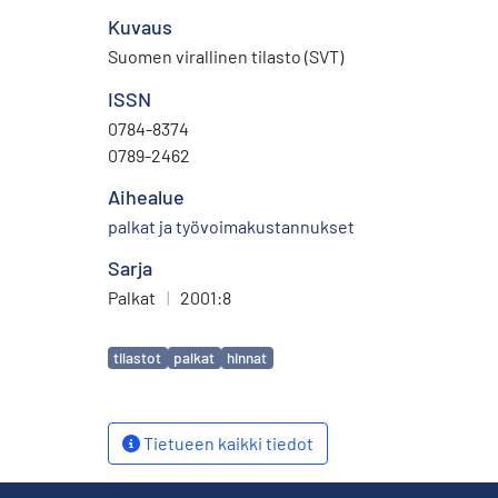
Kuvaus
Suomen virallinen tilasto (SVT)
ISSN
0784-8374
0789-2462
Aihealue
palkat ja työvoimakustannukset
Sarja
Palkat
|
2001:8
Avainsanat
tilastot
palkat
hinnat
Tietueen kaikki tiedot