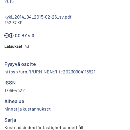
2015
kyki_2014_04_2015-02-26_sv.pdf
242.57 KB
CC BY 4.0
Lataukset
43
Pysyvä osoite
https://urn.fi/URN:NBN:fi-fe20230904116521
ISSN
1799-4322
Aihealue
hinnat ja kustannukset
Sarja
Kostnadsindex för fastighetsunderhåll