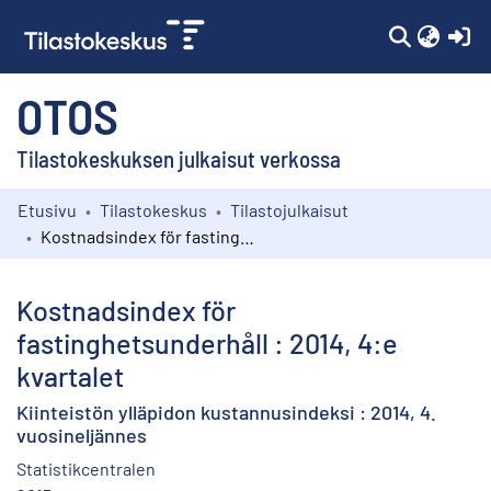
(c
OTOS
Tilastokeskuksen julkaisut verkossa
Etusivu
Tilastokeskus
Tilastojulkaisut
Kokoelmat
Kostnadsindex för fastinghetsunderhåll : 2014, 4:e kvartalet
Selaa
Kostnadsindex för
fastinghetsunderhåll : 2014, 4:e
kvartalet
Kiinteistön ylläpidon kustannusindeksi : 2014, 4.
vuosineljännes
Statistikcentralen