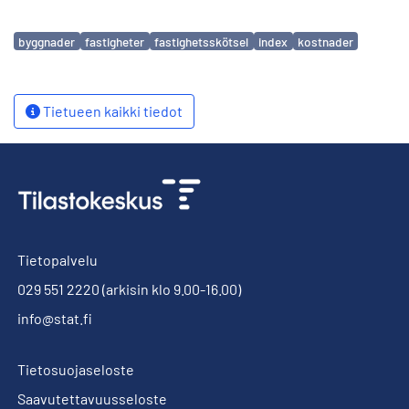
Avainsanat
byggnader
fastigheter
fastighetsskötsel
index
kostnader
Tietueen kaikki tiedot
Tietopalvelu
029 551 2220
(arkisin klo 9.00-16.00)
info@stat.fi
Tietosuojaseloste
Saavutettavuusseloste